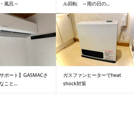
・風呂～
ル回転 ～雨の日の...
サポート】GASMACさ
ガスファンヒーターでheat
こと...
shock対策