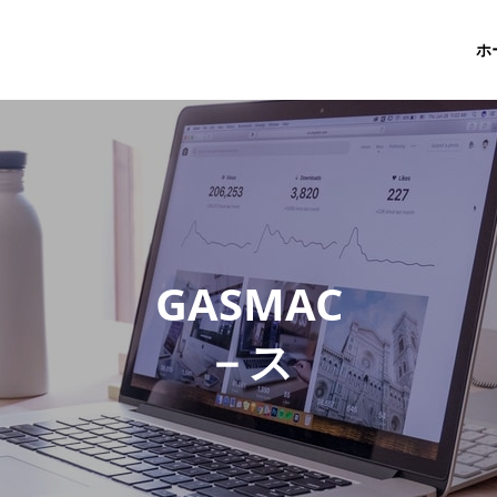
ホ
G
A
S
M
A
C
－
ス
タ
ッ
フ
ブ
ロ
グ
－