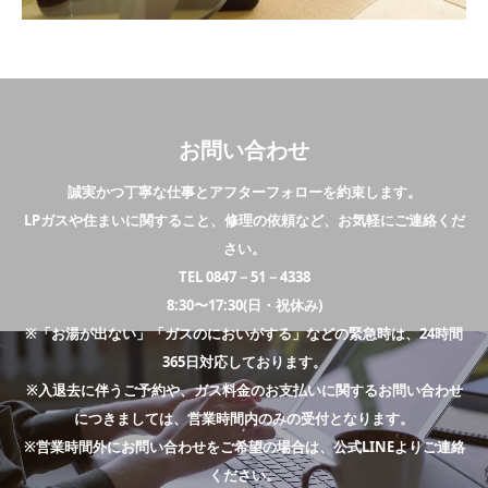
お問い合わせ
誠実かつ丁寧な仕事とアフターフォローを約束します。
LPガスや住まいに関すること、修理の依頼など、お気軽にご連絡くだ
さい。
TEL 0847－51－4338
8:30〜17:30(日・祝休み)
※「お湯が出ない」「ガスのにおいがする」などの緊急時は、24時間
365日対応しております。
※入退去に伴うご予約や、ガス料金のお支払いに関するお問い合わせ
につきましては、営業時間内のみの受付となります。
※営業時間外にお問い合わせをご希望の場合は、公式LINEよりご連絡
ください。