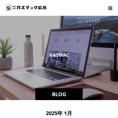
G
A
S
M
A
C
－
ス
タ
ッ
BLOG
2025年 1月