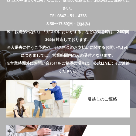
LPガスや住まいに関すること、修理の依頼など、お気軽にご連絡くだ
さい。
TEL 0847－51－4338
8:30〜17:30(日・祝休み)
※「お湯が出ない」「ガスのにおいがする」などの緊急時は、24時間
365日対応しております。
※入退去に伴うご予約や、ガス料金のお支払いに関するお問い合わせ
につきましては、営業時間内のみの受付となります。
※営業時間外にお問い合わせをご希望の場合は、公式LINEよりご連絡
ください。
引越しのご連絡