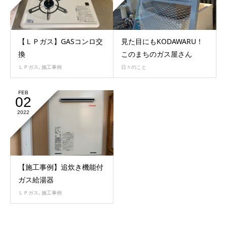
【ＬＰガス】GASコンロ交
見た目にもKODAWARU！
換
このまちのガス屋さん
ＬＰガス
,
施工事例
日々のこと
FEB
02
2022
【施工事例】追炊き機能付
ガス給湯器
ＬＰガス
,
施工事例