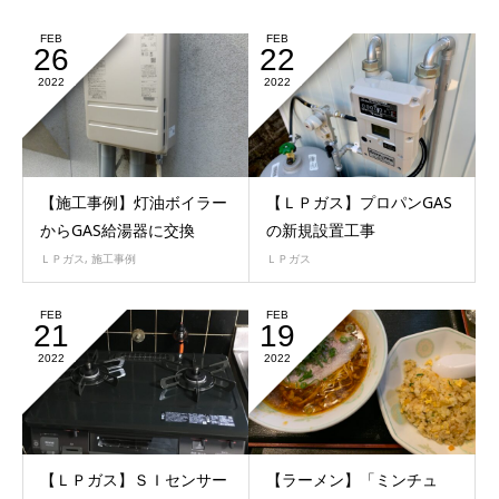
FEB
FEB
26
22
2022
2022
【施工事例】灯油ボイラー
【ＬＰガス】プロパンGAS
からGAS給湯器に交換
の新規設置工事
ＬＰガス
,
施工事例
ＬＰガス
FEB
FEB
21
19
2022
2022
【ＬＰガス】ＳＩセンサー
【ラーメン】「ミンチュ