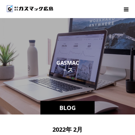
G
A
S
M
A
C
－
ス
タ
ッ
フ
ブ
BLOG
2022年 2月