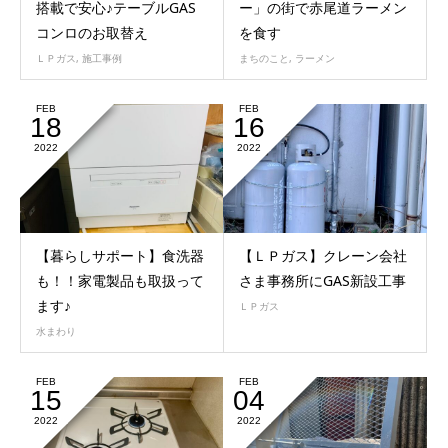
搭載で安心♪テーブルGAS
ー」の街で赤尾道ラーメン
コンロのお取替え
を食す
ＬＰガス
,
施工事例
まちのこと
,
ラーメン
FEB
FEB
18
16
2022
2022
【暮らしサポート】食洗器
【ＬＰガス】クレーン会社
も！！家電製品も取扱って
さま事務所にGAS新設工事
ます♪
ＬＰガス
水まわり
FEB
FEB
15
04
2022
2022