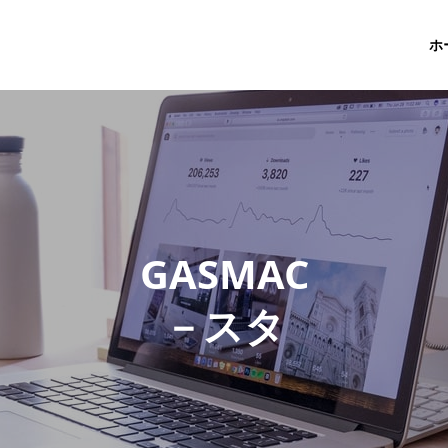
ホ
G
A
S
M
A
C
－
ス
タ
ッ
フ
ブ
ロ
グ
－