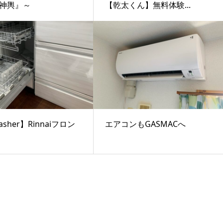
神輿』～
【乾太くん】無料体験...
asher】Rinnaiフロン
エアコンもGASMACへ