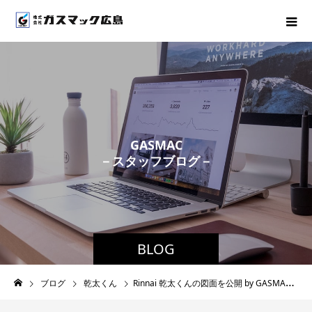
G
A
S
M
A
C
－
ス
タ
ッ
フ
ブ
ロ
グ
－
BLOG
ブログ
乾太くん
Rinnai 乾太くんの図面を公開 by GASMAC HIROSHIMA