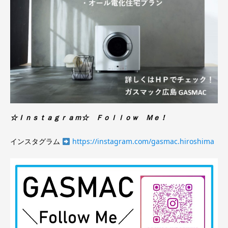
☆Ｉｎｓｔａｇｒａｍ☆ Ｆｏｌｌｏｗ Ｍｅ！
インスタグラム
https://instagram.com/gasmac.hiroshima