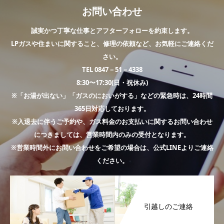
お問い合わせ
誠実かつ丁寧な仕事とアフターフォローを約束します。
LPガスや住まいに関すること、修理の依頼など、お気軽にご連絡くだ
さい。
TEL 0847－51－4338
8:30〜17:30(日・祝休み)
※「お湯が出ない」「ガスのにおいがする」などの緊急時は、24時間
365日対応しております。
※入退去に伴うご予約や、ガス料金のお支払いに関するお問い合わせ
につきましては、営業時間内のみの受付となります。
※営業時間外にお問い合わせをご希望の場合は、公式LINEよりご連絡
ください。
引越しのご連絡