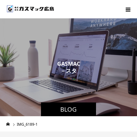
G
A
S
M
A
C
－
ス
タ
ッ
フ
ブ
BLOG
IMG_6189-1