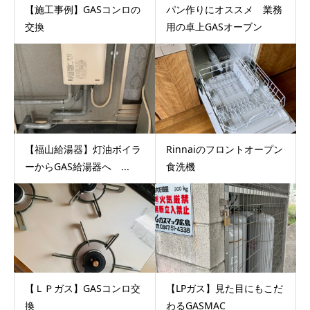
【施工事例】GASコンロの
パン作りにオススメ 業務
交換
用の卓上GASオーブン
【福山給湯器】灯油ボイラ
Rinnaiのフロントオープン
ーからGAS給湯器へ ...
食洗機
【ＬＰガス】GASコンロ交
【LPガス】見た目にもこだ
換
わるGASMAC