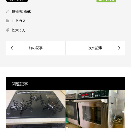
投稿者:
daiki
ＬＰガス
乾太くん
関連記事