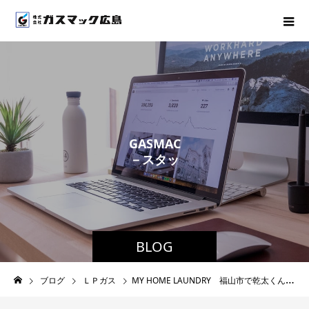
G
A
S
M
A
C
－
ス
タ
ッ
フ
ブ
ロ
グ
－
BLOG
ブログ
ＬＰガス
MY HOME LAUNDRY 福山市で乾太くんの事ならGASMACへ