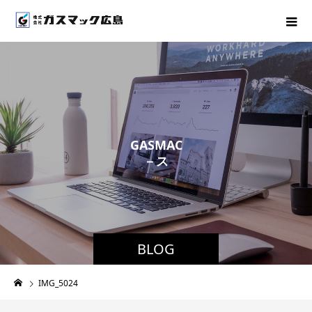
G
A
S
M
A
C
－
ス
タ
ッ
フ
ブ
ロ
BLOG
IMG_5024