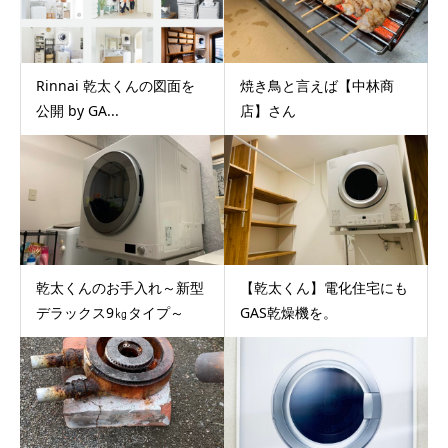
Rinnai 乾太くんの図面を
焼き鳥と言えば【中林商
公開 by GA...
店】さん
乾太くんのお手入れ～新型
【乾太くん】電化住宅にも
デラックス9㎏タイプ～
GAS乾燥機を。