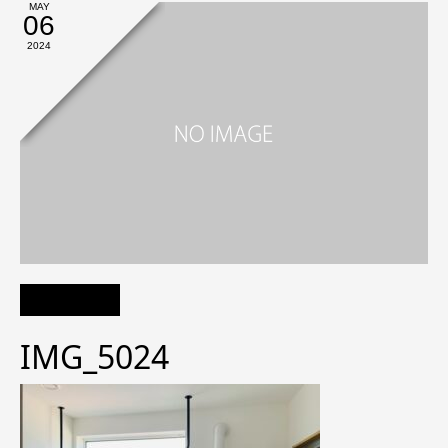
MAY
06
2024
IMG_5024