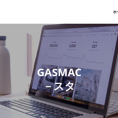
ホ
G
A
S
M
A
C
－
ス
タ
ッ
フ
ブ
ロ
グ
－