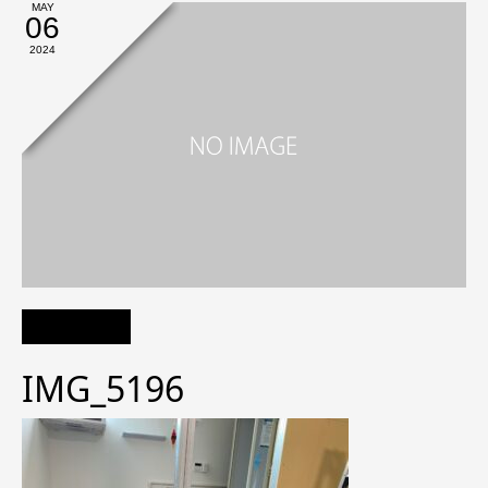
MAY
06
2024
IMG_5196