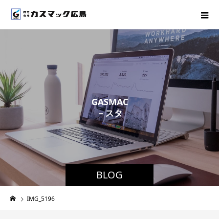
G
A
S
M
A
C
－
ス
タ
ッ
フ
ブ
ロ
グ
BLOG
IMG_5196