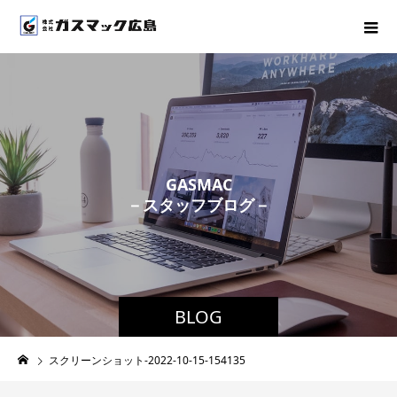
G
A
S
M
A
C
－
ス
タ
ッ
フ
ブ
ロ
グ
－
BLOG
スクリーンショット-2022-10-15-154135