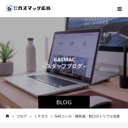
G
A
S
M
A
C
－
ス
タ
ッ
フ
ブ
ロ
グ
－
BLOG
ブログ
ＬＰガス
GASコンロ・換気扇・蛇口のトリプル交換