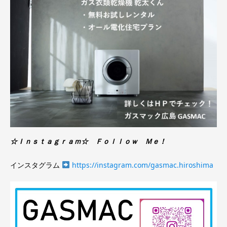
☆Ｉｎｓｔａｇｒａｍ☆ Ｆｏｌｌｏｗ Ｍｅ！
インスタグラム
https://instagram.com/gasmac.hiroshima