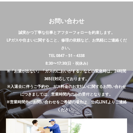
お問い合わせ
誠実かつ丁寧な仕事とアフターフォローを約束します。
LPガスや住まいに関すること、修理の依頼など、お気軽にご連絡くだ
さい。
TEL 0847－51－4338
8:30〜17:30(日・祝休み)
※「お湯が出ない」「ガスのにおいがする」などの緊急時は、24時間
365日対応しております。
※入退去に伴うご予約や、ガス料金のお支払いに関するお問い合わせ
につきましては、営業時間内のみの受付となります。
※営業時間外にお問い合わせをご希望の場合は、公式LINEよりご連絡
ください。