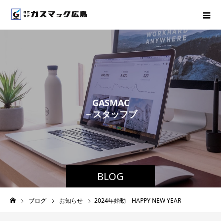
G
A
S
M
A
C
－
ス
タ
ッ
フ
ブ
ロ
グ
－
BLOG
ブログ
お知らせ
2024年始動 HAPPY NEW YEAR