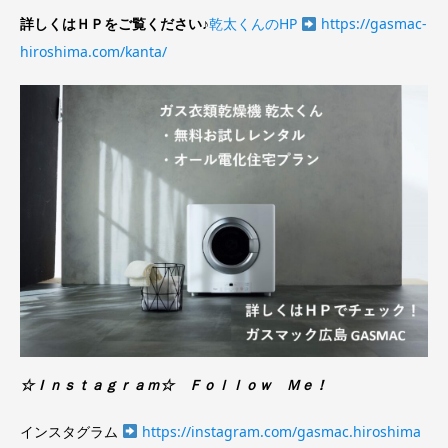
詳しくはＨＰをご覧ください♪
乾太くんのHP
https://gasmac-
hiroshima.com/kanta/
☆Ｉｎｓｔａｇｒａｍ☆ Ｆｏｌｌｏｗ Ｍｅ！
インスタグラム
https://instagram.com/gasmac.hiroshima