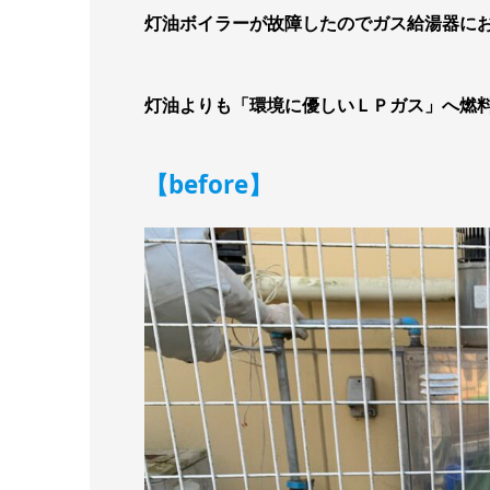
灯油ボイラーが故障したのでガス給湯器に
灯油よりも「環境に優しいＬＰガス」へ燃
【before】