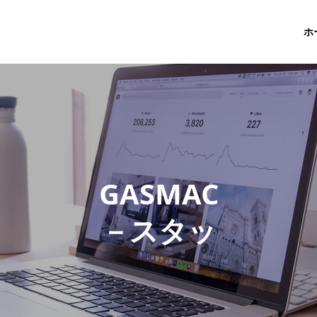
ホ
G
A
S
M
A
C
－
ス
タ
ッ
フ
ブ
ロ
グ
－