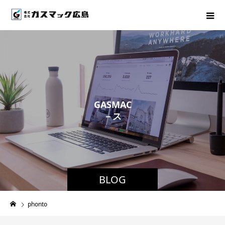
G
A
S
M
A
C
－
ス
タ
ッ
フ
ブ
BLOG
phonto