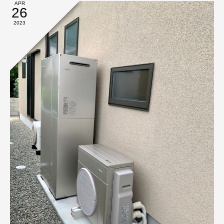
APR
26
2023