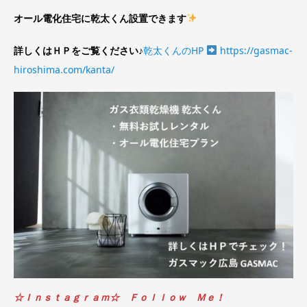
オール電化住宅に乾太くん設置できます
詳しくはＨＰをご覧ください♪
乾太くんのHP
https://gasmac-
hiroshima.com/kanta/
☆Ｉｎｓｔａｇｒａｍ☆ Ｆｏｌｌｏｗ Ｍｅ！