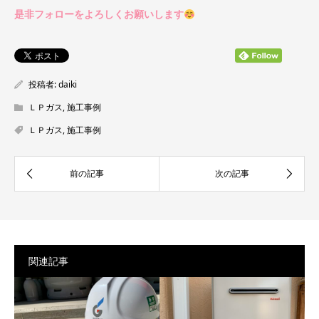
是非フォローをよろしくお願いします
投稿者:
daiki
ＬＰガス
,
施工事例
ＬＰガス
,
施工事例
関連記事