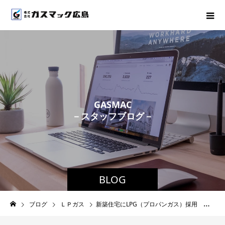
G
A
S
M
A
C
－
ス
タ
ッ
フ
ブ
ロ
グ
－
BLOG
ブログ
ＬＰガス
新築住宅にLPG（プロパンガス）採用 ～電気代高騰の今こそ、GASがおすすめ～