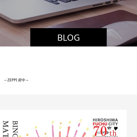
BLOG
～ZEPPI 府中～