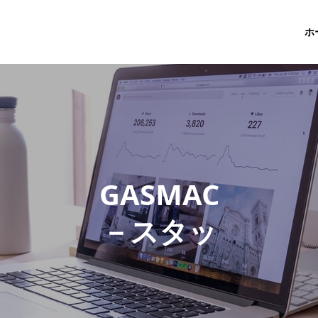
ホ
G
A
S
M
A
C
－
ス
タ
ッ
フ
ブ
ロ
グ
－