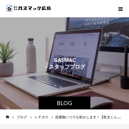
G
A
S
M
A
C
－
ス
タ
ッ
フ
ブ
ロ
グ
－
BLOG
ブログ
ＬＰガス
洗濯物いつでも乾かします！【乾太くん】無料体験モニター募集中♪