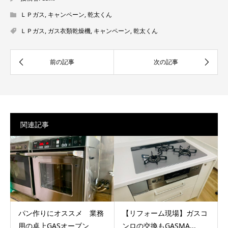
ＬＰガス
,
キャンペーン
,
乾太くん
ＬＰガス
,
ガス衣類乾燥機
,
キャンペーン
,
乾太くん
関連記事
パン作りにオススメ 業務
【リフォーム現場】ガスコ
用の卓上GASオーブン
ンロの交換もGASMA...