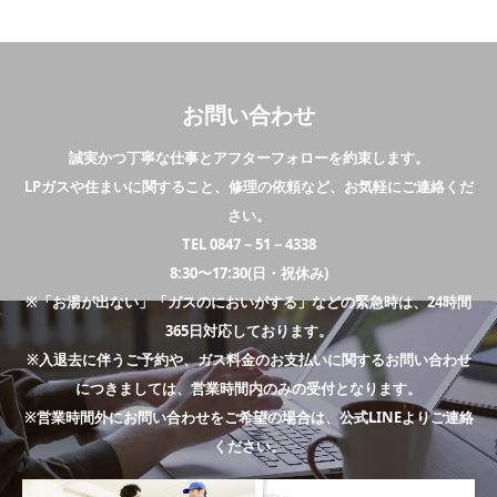
お問い合わせ
誠実かつ丁寧な仕事とアフターフォローを約束します。
LPガスや住まいに関すること、修理の依頼など、お気軽にご連絡くだ
さい。
TEL 0847－51－4338
8:30〜17:30(日・祝休み)
※「お湯が出ない」「ガスのにおいがする」などの緊急時は、24時間
365日対応しております。
※入退去に伴うご予約や、ガス料金のお支払いに関するお問い合わせ
につきましては、営業時間内のみの受付となります。
※営業時間外にお問い合わせをご希望の場合は、公式LINEよりご連絡
ください。