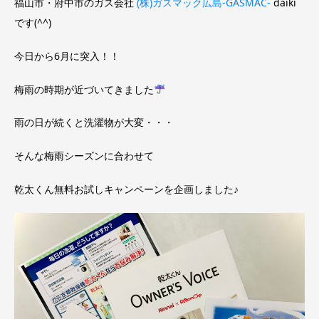
福山市・府中市のガス会社
(株)ガスマック広島-GASMAC-
daiki
です(^^)
今日から6月に突入！！
梅雨の時期が近づいてきました
雨の日が続くと洗濯物が大変・・・
そんな梅雨シーズンに合わせて
乾太くん無料お試しキャンペーンを企画しました♪