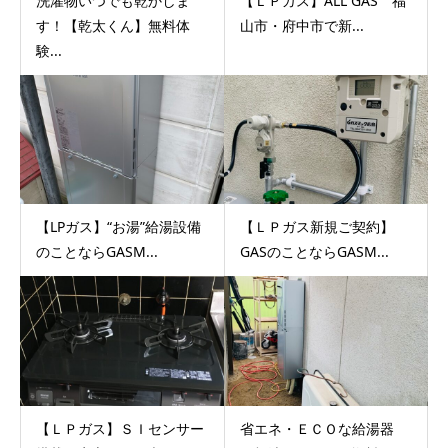
洗濯物いつでも乾かしま
【ＬＰガス】ALL GAS 福
す！【乾太くん】無料体
山市・府中市で新...
験...
【LPガス】“お湯”給湯設備
【ＬＰガス新規ご契約】
のことならGASM...
GASのことならGASM...
【ＬＰガス】ＳＩセンサー
省エネ・ＥＣＯな給湯器