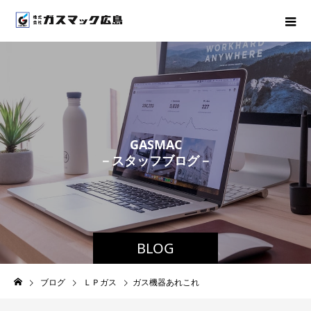
G
A
S
M
A
C
－
ス
タ
ッ
フ
ブ
ロ
グ
－
BLOG
ブログ
ＬＰガス
ガス機器あれこれ