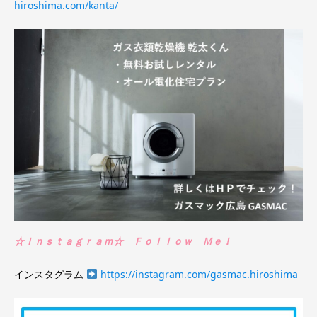
hiroshima.com/kanta/
☆Ｉｎｓｔａｇｒａｍ☆ Ｆｏｌｌｏｗ Ｍｅ！
インスタグラム
https://instagram.com/gasmac.hiroshima