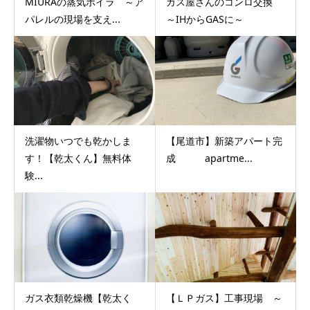
MIURAの蒸気ボイラ ～ア
ガス屋さんのコンロ交換
パレルの現場を支え...
～IHからGASに～
洗濯物いつでも乾かしま
【尾道市】新築アパート完
す！【乾太くん】無料体
成 apartme...
験...
ガス衣類乾燥機【乾太く
【ＬＰガス】工事現場 ～