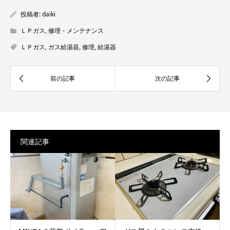
投稿者:
daiki
ＬＰガス
,
修理・メンテナンス
ＬＰガス
,
ガス給湯器
,
修理
,
給湯器
関連記事