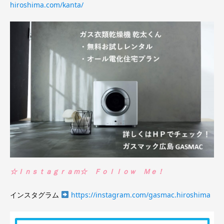
hiroshima.com/kanta/
☆Ｉｎｓｔａｇｒａｍ☆ Ｆｏｌｌｏｗ Ｍｅ！
インスタグラム
https://instagram.com/gasmac.hiroshima