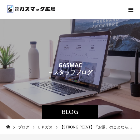
G
A
S
M
A
C
－
ス
タ
ッ
フ
ブ
ロ
グ
－
BLOG
ブログ
ＬＰガス
【STRONG POINT】「お湯」のことならお任せください！！