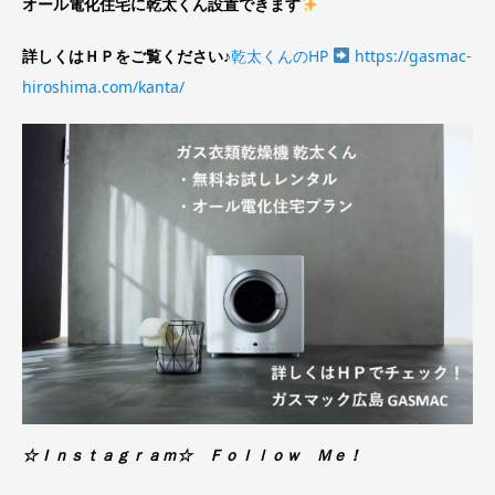
オール電化住宅に乾太くん設置できます
詳しくはＨＰをご覧ください♪
乾太くんのHP
https://gasmac-
hiroshima.com/kanta/
☆Ｉｎｓｔａｇｒａｍ☆ Ｆｏｌｌｏｗ Ｍｅ！