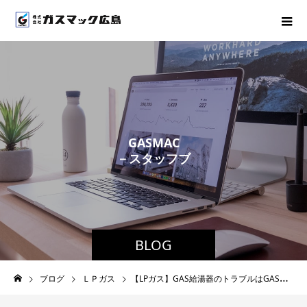
G
A
S
M
A
C
－
ス
タ
ッ
フ
ブ
ロ
グ
－
BLOG
ブログ
ＬＰガス
【LPガス】GAS給湯器のトラブルはGASMACへ