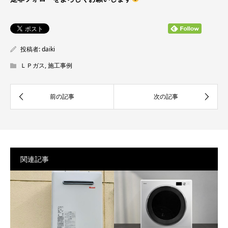
投稿者:
daiki
ＬＰガス
,
施工事例
関連記事