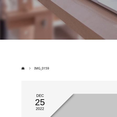
IMG_0159
DEC
25
2022