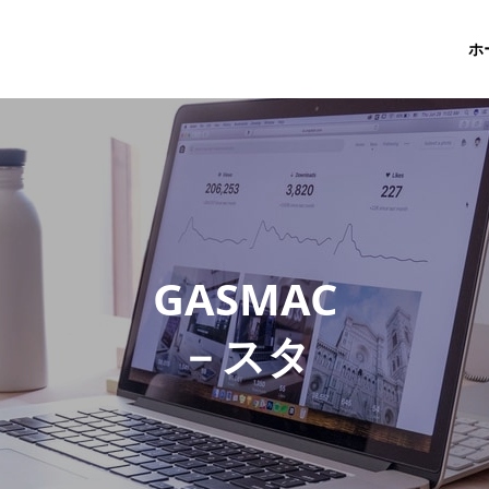
ホ
G
A
S
M
A
C
－
ス
タ
ッ
フ
ブ
ロ
グ
－