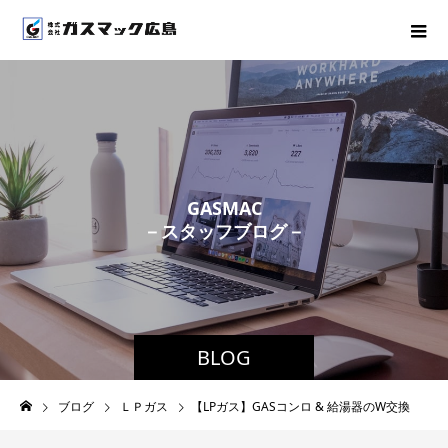
G
A
S
M
A
C
－
ス
タ
ッ
フ
ブ
ロ
グ
－
BLOG
ブログ
ＬＰガス
【LPガス】GASコンロ & 給湯器のW交換