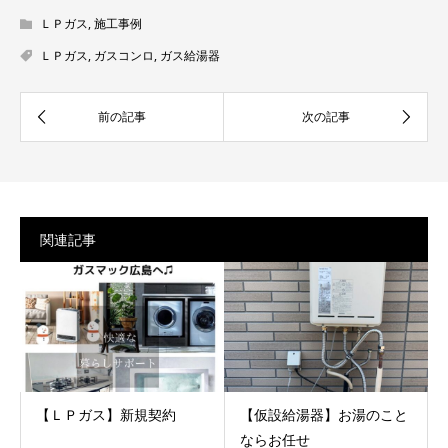
ＬＰガス
,
施工事例
ＬＰガス
,
ガスコンロ
,
ガス給湯器
関連記事
【ＬＰガス】新規契約
【仮設給湯器】お湯のこと
ならお任せ