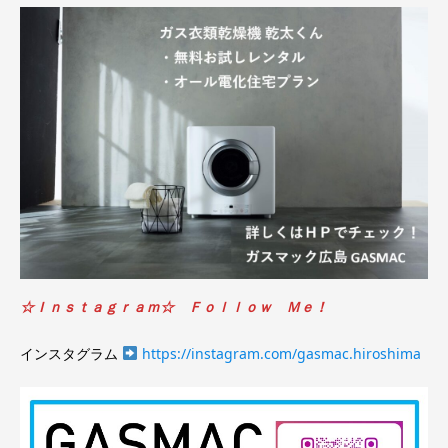
☆Ｉｎｓｔａｇｒａｍ☆ Ｆｏｌｌｏｗ Ｍｅ！
インスタグラム
https://instagram.com/gasmac.hiroshima