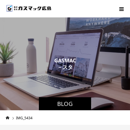
G
A
S
M
A
C
－
ス
タ
ッ
フ
ブ
ロ
グ
－
BLOG
IMG_5434