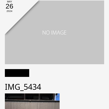
MAY
26
2024
IMG_5434