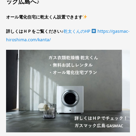
ック広島へ♪
オール電化住宅に乾太くん設置できます
詳しくはＨＰをご覧ください♪
乾太くんのHP
https://gasmac-
hiroshima.com/kanta/