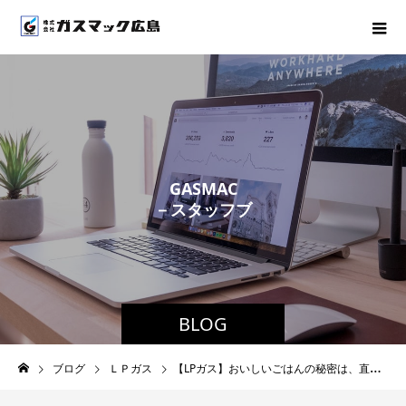
G
A
S
M
A
C
－
ス
タ
ッ
フ
ブ
ロ
グ
－
BLOG
ブログ
ＬＰガス
【LPガス】おいしいごはんの秘密は、直火（GAS）にあり！