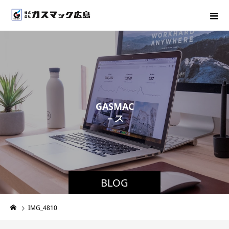
G
A
S
M
A
C
－
ス
タ
ッ
フ
ブ
ロ
BLOG
IMG_4810