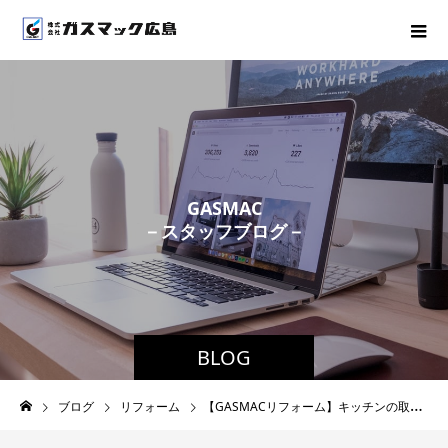
G
A
S
M
A
C
－
ス
タ
ッ
フ
ブ
ロ
グ
－
BLOG
ブログ
リフォーム
【GASMACリフォーム】キッチンの取替工事