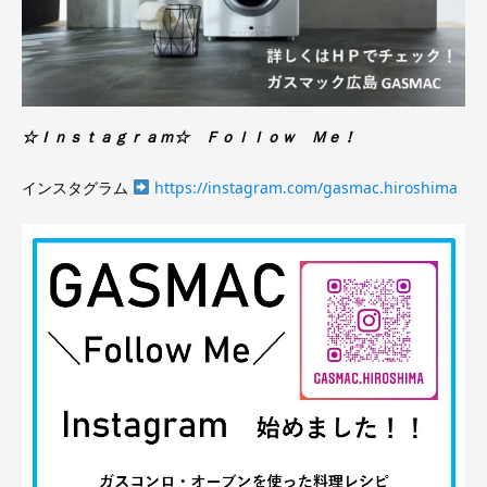
☆Ｉｎｓｔａｇｒａｍ☆ Ｆｏｌｌｏｗ Ｍｅ！
インスタグラム
https://instagram.com/gasmac.hiroshima