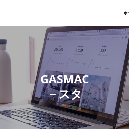
ホ
G
A
S
M
A
C
－
ス
タ
ッ
フ
ブ
ロ
グ
－