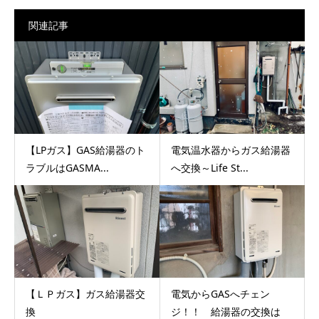
関連記事
【LPガス】GAS給湯器のト
電気温水器からガス給湯器
ラブルはGASMA...
へ交換～Life St...
【ＬＰガス】ガス給湯器交
電気からGASへチェン
換
ジ！！ 給湯器の交換は