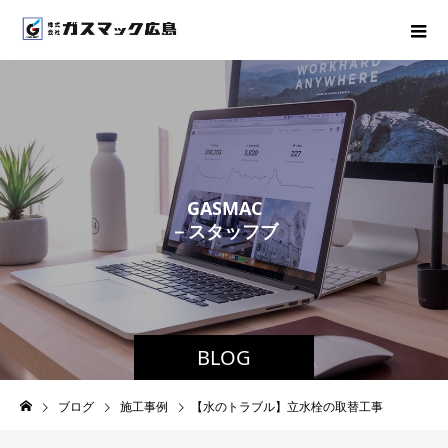
G
A
S
M
A
C
－
ス
タ
ッ
フ
ブ
ロ
グ
－
BLOG
ブログ
施工事例
【水のトラブル】立水栓の取替工事