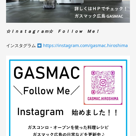
☆Ｉｎｓｔａｇｒａｍ☆ Ｆｏｌｌｏｗ Ｍｅ！
インスタグラム
https://instagram.com/gasmac.hiroshima