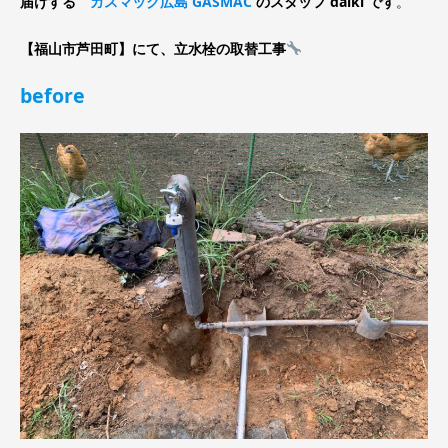
届けする
ガスマック広島 GASMAC
のスタッフ daiki です
。
【福山市芦田町】にて、立水栓の取替工事
before