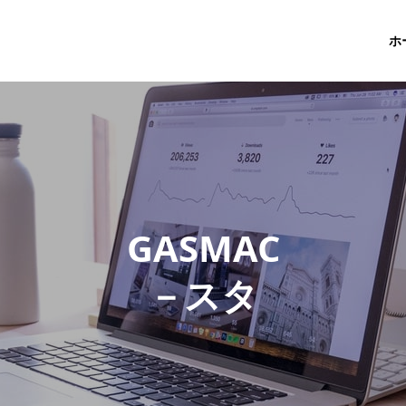
ホ
G
A
S
M
A
C
－
ス
タ
ッ
フ
ブ
ロ
グ
－