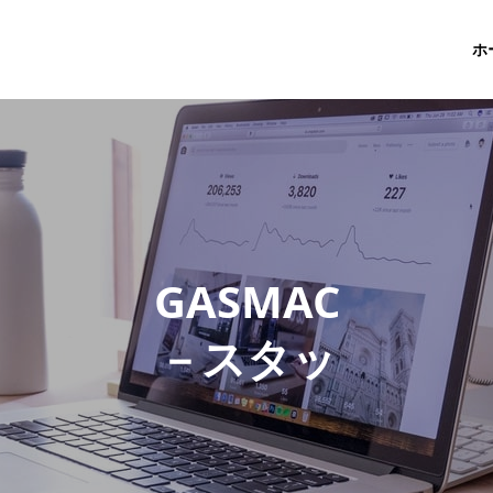
ホ
G
A
S
M
A
C
－
ス
タ
ッ
フ
ブ
ロ
グ
－