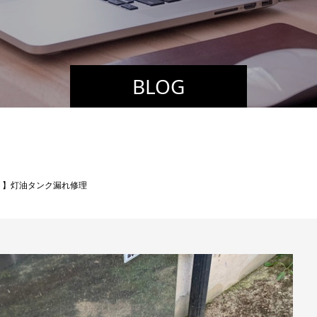
BLOG
ト】灯油タンク漏れ修理