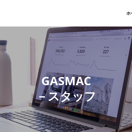
ホ
G
A
S
M
A
C
－
ス
タ
ッ
フ
ブ
ロ
グ
－