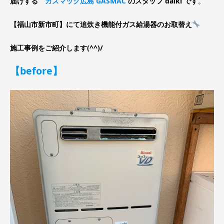
届けする
ガスマック広島 GASMAC
のスタッフ daiki です
。
【福山市新市町】にて追炊き機能付ガス給湯器のお取替え
施工事例をご紹介します(^^)/
【before】