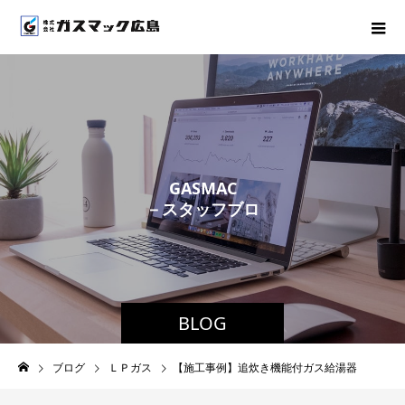
G
A
S
M
A
C
－
ス
タ
ッ
フ
ブ
ロ
グ
－
BLOG
ブログ
ＬＰガス
【施工事例】追炊き機能付ガス給湯器