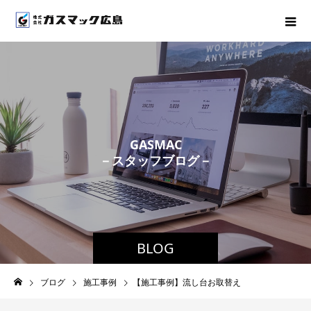
G
A
S
M
A
C
－
ス
タ
ッ
フ
ブ
ロ
グ
－
BLOG
ブログ
施工事例
【施工事例】流し台お取替え