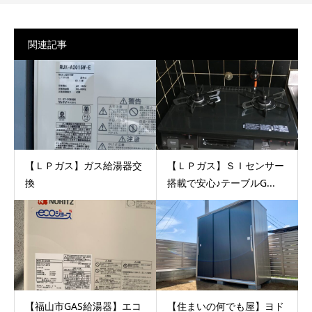
関連記事
【ＬＰガス】ガス給湯器交
【ＬＰガス】ＳＩセンサー
換
搭載で安心♪テーブルG...
【福山市GAS給湯器】エコ
【住まいの何でも屋】ヨド