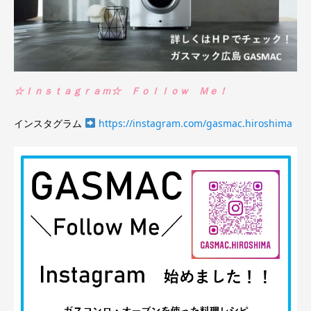
☆Ｉｎｓｔａｇｒａｍ☆ Ｆｏｌｌｏｗ Ｍｅ！
インスタグラム
https://instagram.com/gasmac.hiroshima