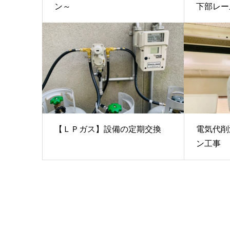
ン～
下部レー
【ＬＰガス】設備の定期交換
電気代削
ン工事