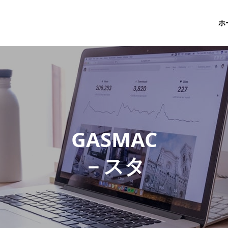
ホ
G
A
S
M
A
C
－
ス
タ
ッ
フ
ブ
ロ
グ
－