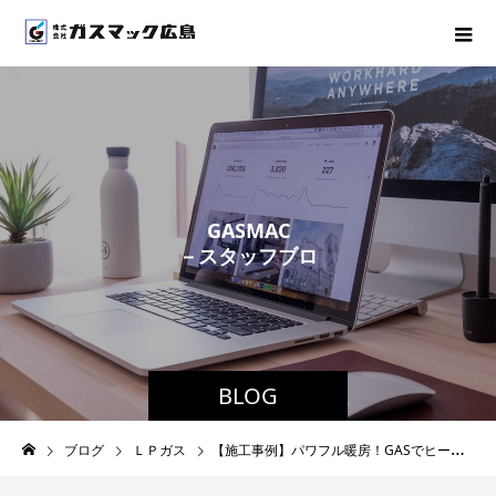
G
A
S
M
A
C
－
ス
タ
ッ
フ
ブ
ロ
グ
－
BLOG
ブログ
ＬＰガス
【施工事例】パワフル暖房！GASでヒートショック対策