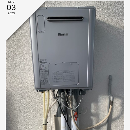
NOV
03
2023