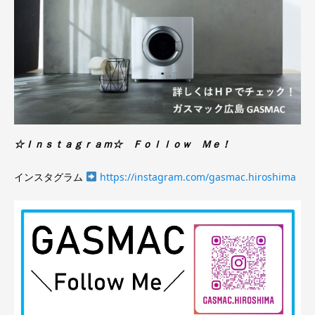
☆Ｉｎｓｔａｇｒａｍ☆ Ｆｏｌｌｏｗ Ｍｅ！
インスタグラム
https://instagram.com/gasmac.hiroshima