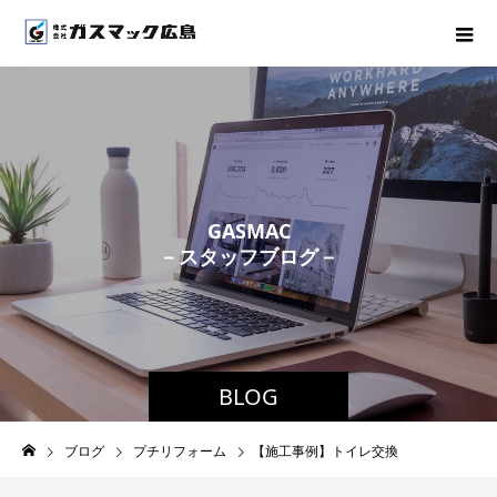
G
A
S
M
A
C
－
ス
タ
ッ
フ
ブ
ロ
グ
－
BLOG
ブログ
プチリフォーム
【施工事例】トイレ交換