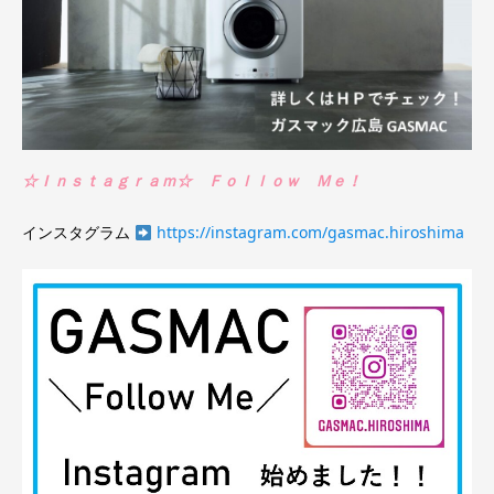
☆Ｉｎｓｔａｇｒａｍ☆ Ｆｏｌｌｏｗ Ｍｅ！
インスタグラム
https://instagram.com/gasmac.hiroshima