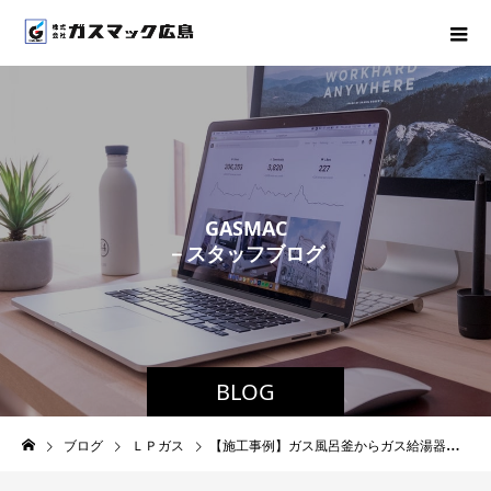
G
A
S
M
A
C
－
ス
タ
ッ
フ
ブ
ロ
グ
－
BLOG
ブログ
ＬＰガス
【施工事例】ガス風呂釜からガス給湯器へ交換