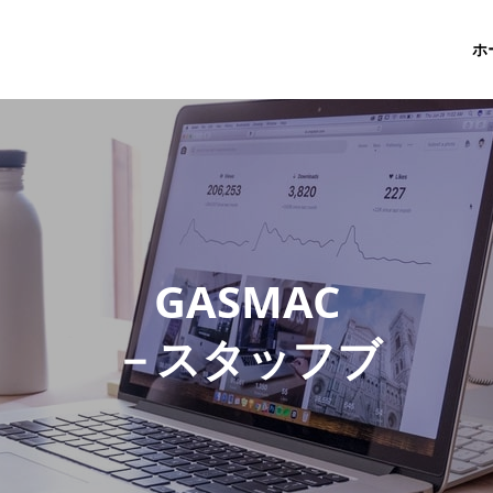
ホ
G
A
S
M
A
C
－
ス
タ
ッ
フ
ブ
ロ
グ
－