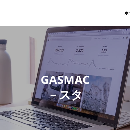
ホ
G
A
S
M
A
C
－
ス
タ
ッ
フ
ブ
ロ
グ
－