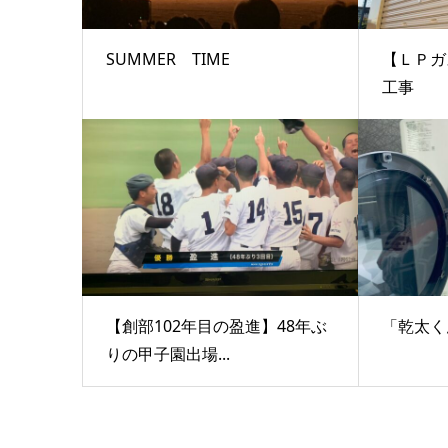
SUMMER TIME
【ＬＰガ
工事
【創部102年目の盈進】48年ぶ
「乾太
りの甲子園出場...