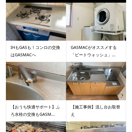
IHもGASも！コンロの交換
GASMACがオススメする
はGASMACへ
「ビートウォッシュ」...
【おうち快適サポート】ふ
【施工事例】流し台お取替
ろ水栓の交換もGASM...
え