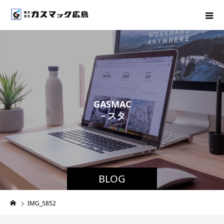
G
A
S
M
A
C
－
ス
タ
ッ
フ
ブ
ロ
グ
BLOG
IMG_5852