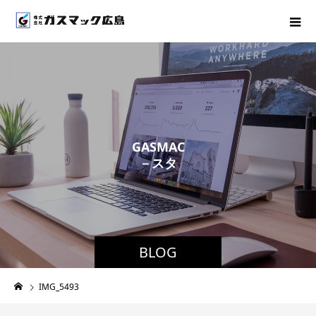
G
A
S
M
A
C
－
ス
タ
ッ
フ
ブ
ロ
BLOG
IMG_5493