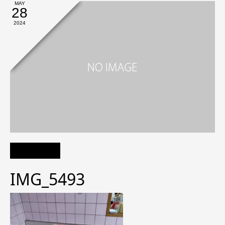
MAY
28
2024
IMG_5493