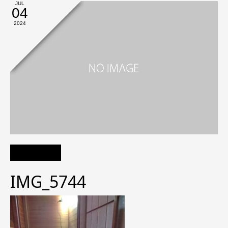
JUL
04
2024
IMG_5744