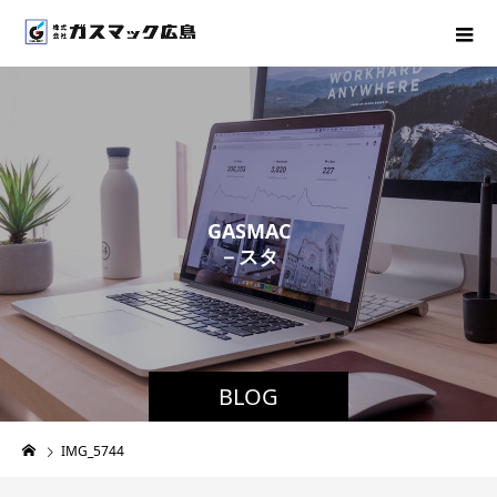
G
A
S
M
A
C
－
ス
タ
ッ
フ
ブ
ロ
グ
BLOG
IMG_5744