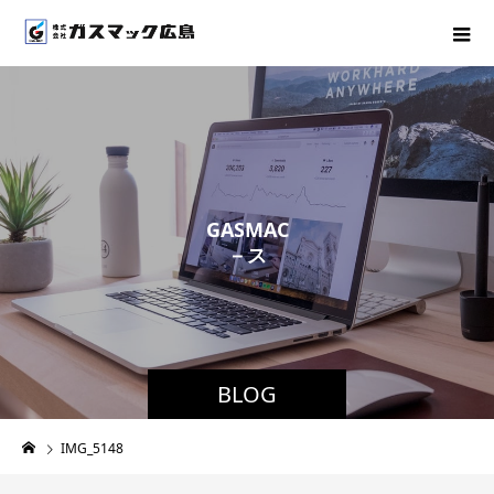
G
A
S
M
A
C
－
ス
タ
ッ
フ
ブ
BLOG
IMG_5148