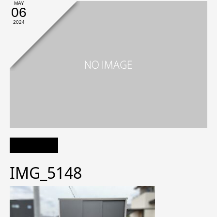
MAY
06
2024
IMG_5148