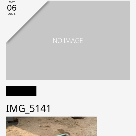
MAY
06
2024
IMG_5141