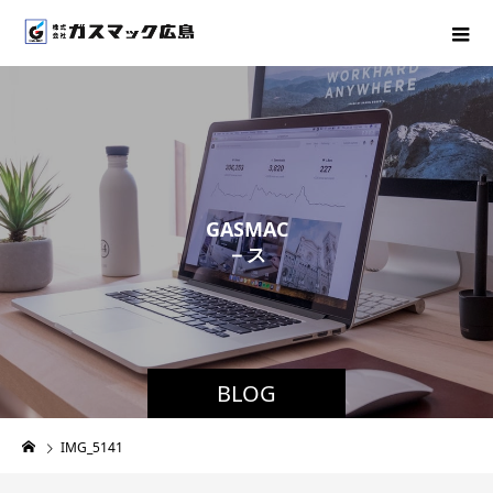
G
A
S
M
A
C
－
ス
タ
ッ
フ
ブ
ロ
グ
BLOG
IMG_5141