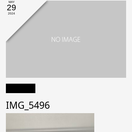
MAY
29
2024
IMG_5496