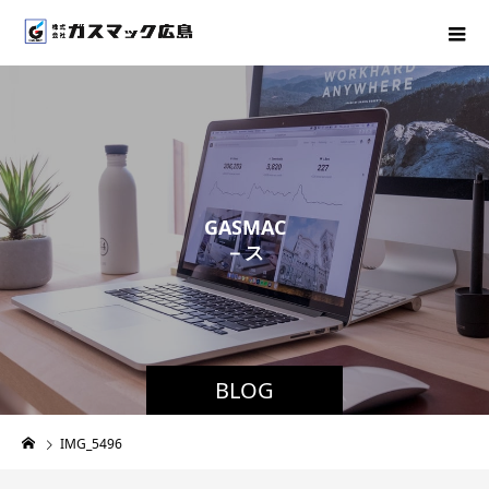
G
A
S
M
A
C
－
ス
タ
ッ
フ
ブ
ロ
BLOG
IMG_5496