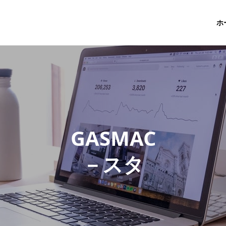
ホ
G
A
S
M
A
C
－
ス
タ
ッ
フ
ブ
ロ
グ
－