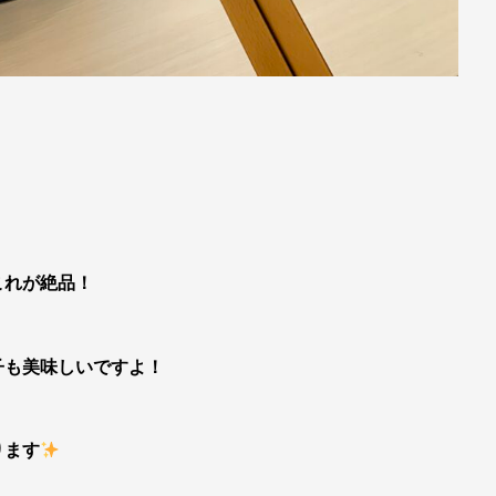
これが絶品！
子も美味しいですよ！
ります