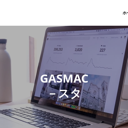
ホ
G
A
S
M
A
C
－
ス
タ
ッ
フ
ブ
ロ
グ
－