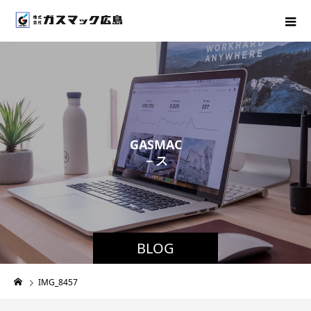
G
A
S
M
A
C
－
ス
タ
ッ
フ
ブ
ロ
グ
BLOG
IMG_8457