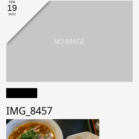
FEB
19
2022
IMG_8457